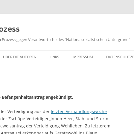
ozess
m Prozess gegen Verantwortliche des "Nationalsozialistischen Untergrund"
ÜBER DIE AUTOREN
LINKS
IMPRESSUM
DATENSCHUTZ
– Befangenheitsantrag angekündigt.
 der Verteidigung aus der
letzten Verhandlungswoche
g der Zschäpe-Verteidiger_innen Heer, Stahl und Sturm
eweisantrag der Verteidigung Wohlleben. Zu letzterem
 Antrag sei erkennbar aufs Geratewohl ins Blaue