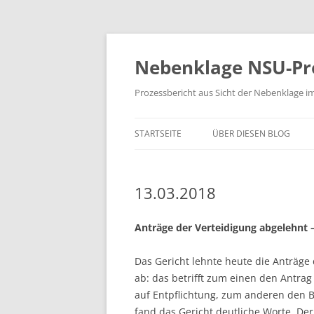
Zum
Inhalt
springen
Nebenklage NSU-Pr
Prozessbericht aus Sicht der Nebenklage i
STARTSEITE
ÜBER DIESEN BLOG
13.03.2018
Anträge der Verteidigung abgelehnt 
Das Gericht lehnte heute die Anträge
ab: das betrifft zum einen den Antra
auf Entpflichtung, zum anderen den B
fand das Gericht deutliche Worte. Der