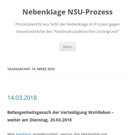
Zum
Inhalt
Nebenklage NSU-Prozess
springen
Prozessbericht aus Sicht der Nebenklage im Prozess gegen
Verantwortliche des "Nationalsozialistischen Untergrund"
Menü
TAGESARCHIV:
14. MÄRZ 2018
14.03.2018
Befangenheitsgesuch der Verteidigung Wohlleben –
weiter am Dienstag, 20.03.2018
Wie
gestern
angekündigt, verlas die Verteidigung