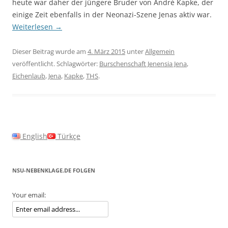
heute war daher der jüngere Bruder von André Kapke, der
einige Zeit ebenfalls in der Neonazi-Szene Jenas aktiv war.
Weiterlesen
→
Dieser Beitrag wurde am
4. März 2015
unter
Allgemein
veröffentlicht. Schlagwörter:
Burschenschaft Jenensia Jena
,
Eichenlaub
,
Jena
,
Kapke
,
THS
.
English
Türkçe
NSU-NEBENKLAGE.DE FOLGEN
Your email: