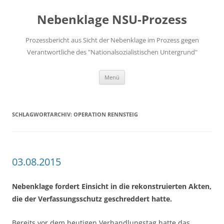
Zum
Inhalt
Nebenklage NSU-Prozess
springen
Prozessbericht aus Sicht der Nebenklage im Prozess gegen
Verantwortliche des "Nationalsozialistischen Untergrund"
Menü
SCHLAGWORTARCHIV:
OPERATION RENNSTEIG
03.08.2015
Nebenklage fordert Einsicht in die rekonstruierten Akten,
die der Verfassungsschutz geschreddert hatte.
Bereits vor dem heutigen Verhandlungstag hatte das