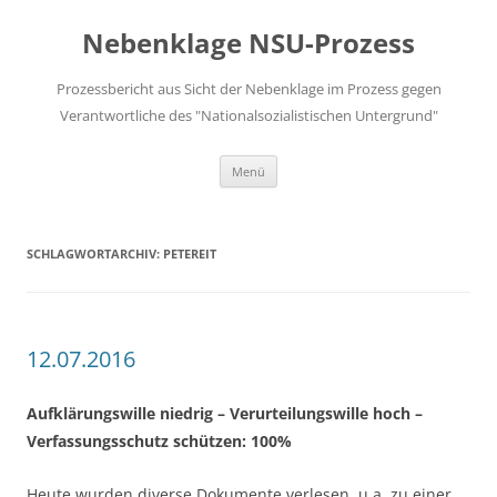
Zum
Inhalt
Nebenklage NSU-Prozess
springen
Prozessbericht aus Sicht der Nebenklage im Prozess gegen
Verantwortliche des "Nationalsozialistischen Untergrund"
Menü
SCHLAGWORTARCHIV:
PETEREIT
12.07.2016
Aufklärungswille niedrig – Verurteilungswille hoch –
Verfassungsschutz schützen: 100%
Heute wurden diverse Dokumente verlesen, u.a. zu einer