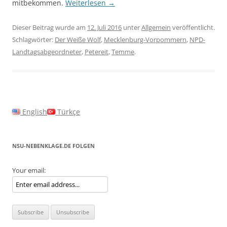
mitbekommen.
Weiterlesen
→
Dieser Beitrag wurde am
12. Juli 2016
unter
Allgemein
veröffentlicht.
Schlagwörter:
Der Weiße Wolf
,
Mecklenburg-Vorpommern
,
NPD-
Landtagsabgeordneter
,
Petereit
,
Temme
.
English
Türkçe
NSU-NEBENKLAGE.DE FOLGEN
Your email: