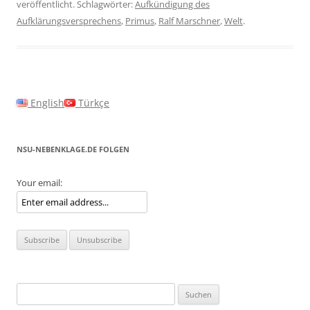
veröffentlicht. Schlagwörter:
Aufkündigung des
Aufklärungsversprechens
,
Primus
,
Ralf Marschner
,
Welt
.
English
Türkçe
NSU-NEBENKLAGE.DE FOLGEN
Your email:
Suchen
nach: