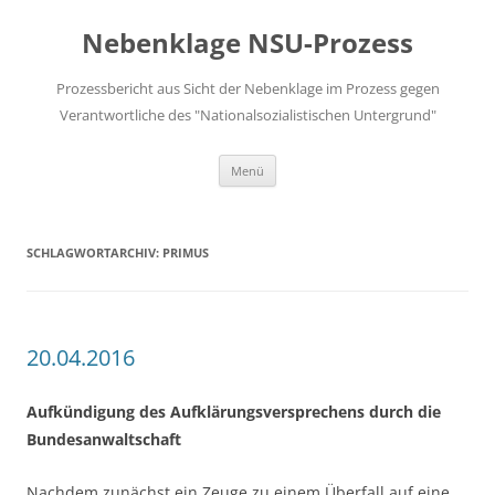
Zum
Inhalt
Nebenklage NSU-Prozess
springen
Prozessbericht aus Sicht der Nebenklage im Prozess gegen
Verantwortliche des "Nationalsozialistischen Untergrund"
Menü
SCHLAGWORTARCHIV:
PRIMUS
20.04.2016
Aufkündigung des Aufklärungsversprechens durch die
Bundesanwaltschaft
Nachdem zunächst ein Zeuge zu einem Überfall auf eine