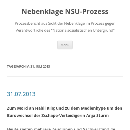
Zum
Inhalt
Nebenklage NSU-Prozess
springen
Prozessbericht aus Sicht der Nebenklage im Prozess gegen
Verantwortliche des "Nationalsozialistischen Untergrund"
Menü
TAGESARCHIV:
31. JULI 2013
31.07.2013
Zum Mord an Habil Kılıç und zu dem Medienhype um den
Bürowechsel der Zschäpe-Verteidigerin Anja Sturm
Heute sagten mehrere ZeugInnen und Sachverständige