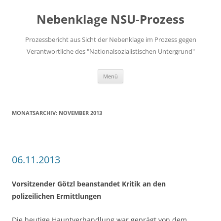
Zum
Inhalt
Nebenklage NSU-Prozess
springen
Prozessbericht aus Sicht der Nebenklage im Prozess gegen
Verantwortliche des "Nationalsozialistischen Untergrund"
Menü
MONATSARCHIV:
NOVEMBER 2013
06.11.2013
Vorsitzender Götzl beanstandet Kritik an den
polizeilichen Ermittlungen
Die heutige Hauptverhandlung war geprägt von dem