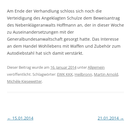
Am Ende der Verhandlung schloss sich noch die
Verteidigung des Angeklagten Schulze dem Beweisantrag
des Nebenklägeranwalts Hoffmann an, der in dieser Woche
zu Auseinandersetzungen mit der
Generalbundesanwaltschaft gesorgt hatte. Das Interesse
an dem Handel Wohllebens mit Waffen und Zubehör zum
Autodiebstahl hat sich damit verstärkt.
Dieser Beitrag wurde am
16. Januar 2014
unter
Allgemein
veröffentlicht. Schlagwörter:
EWK KKK
,
Heilbronn
,
Martin Arnold
,
Michèle Kiesewetter
.
Beitragsnavigation
←
15.01.2014
21.01.2014
→