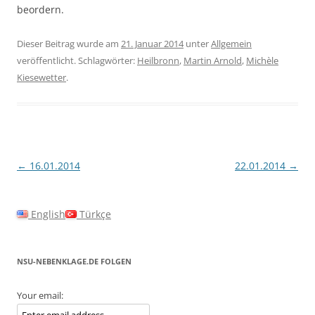
beordern.
Dieser Beitrag wurde am
21. Januar 2014
unter
Allgemein
veröffentlicht. Schlagwörter:
Heilbronn
,
Martin Arnold
,
Michèle
Kiesewetter
.
Beitragsnavigation
←
16.01.2014
22.01.2014
→
English
Türkçe
NSU-NEBENKLAGE.DE FOLGEN
Your email: