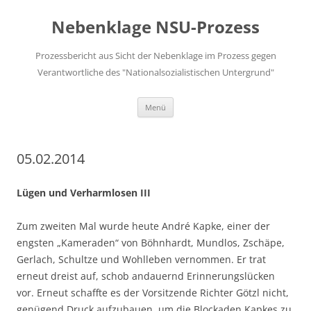
Zum
Inhalt
Nebenklage NSU-Prozess
springen
Prozessbericht aus Sicht der Nebenklage im Prozess gegen
Verantwortliche des "Nationalsozialistischen Untergrund"
Menü
05.02.2014
Lügen und Verharmlosen III
Zum zweiten Mal wurde heute André Kapke, einer der
engsten „Kameraden“ von Böhnhardt, Mundlos, Zschäpe,
Gerlach, Schultze und Wohlleben vernommen. Er trat
erneut dreist auf, schob andauernd Erinnerungslücken
vor. Erneut schaffte es der Vorsitzende Richter Götzl nicht,
genügend Druck aufzubauen, um die Blockaden Kapkes zu