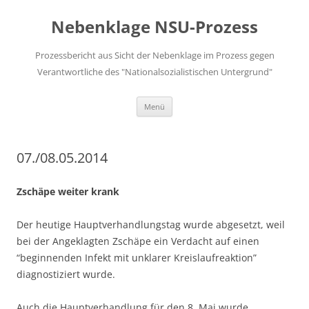
Zum
Inhalt
Nebenklage NSU-Prozess
springen
Prozessbericht aus Sicht der Nebenklage im Prozess gegen
Verantwortliche des "Nationalsozialistischen Untergrund"
Menü
07./08.05.2014
Zschäpe weiter krank
Der heutige Hauptverhandlungstag wurde abgesetzt, weil
bei der Angeklagten Zschäpe ein Verdacht auf einen
“beginnenden Infekt mit unklarer Kreislaufreaktion”
diagnostiziert wurde.
Auch die Hauptverhandlung für den 8. Mai wurde