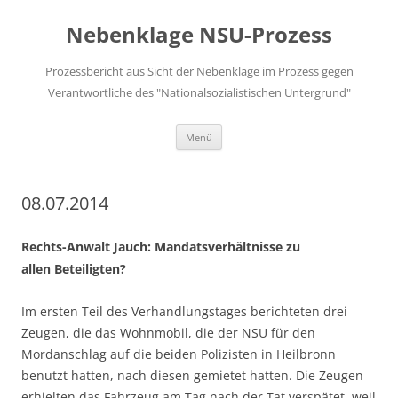
Zum
Inhalt
Nebenklage NSU-Prozess
springen
Prozessbericht aus Sicht der Nebenklage im Prozess gegen
Verantwortliche des "Nationalsozialistischen Untergrund"
Menü
08.07.2014
Rechts-Anwalt Jauch: Mandatsverhältnisse zu
allen Beteiligten?
Im ersten Teil des Verhandlungstages berichteten drei
Zeugen, die das Wohnmobil, die der NSU für den
Mordanschlag auf die beiden Polizisten in Heilbronn
benutzt hatten, nach diesen gemietet hatten. Die Zeugen
erhielten das Fahrzeug am Tag nach der Tat verspätet, weil