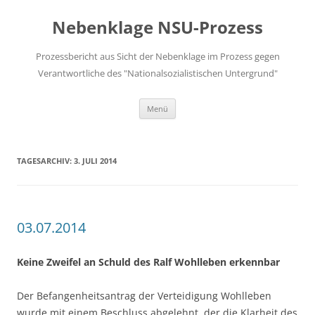
Zum
Inhalt
Nebenklage NSU-Prozess
springen
Prozessbericht aus Sicht der Nebenklage im Prozess gegen
Verantwortliche des "Nationalsozialistischen Untergrund"
Menü
TAGESARCHIV:
3. JULI 2014
03.07.2014
Keine Zweifel an Schuld des Ralf Wohlleben erkennbar
Der Befangenheitsantrag der Verteidigung Wohlleben
wurde mit einem Beschluss abgelehnt, der die Klarheit des