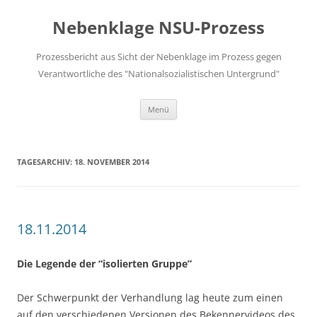
Zum
Inhalt
Nebenklage NSU-Prozess
springen
Prozessbericht aus Sicht der Nebenklage im Prozess gegen
Verantwortliche des "Nationalsozialistischen Untergrund"
Menü
TAGESARCHIV:
18. NOVEMBER 2014
18.11.2014
Die Legende der “isolierten Gruppe”
Der Schwerpunkt der Verhandlung lag heute zum einen
auf den verschiedenen Versionen des Bekennervideos des