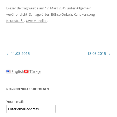
Dieser Beitrag wurde am
12. März 2015
unter
Allgemein
veröffentlicht. Schlagwörter:
Böhse Onkelz
,
Kanakensong
,
Keupstraße
,
Uwe Mundlos
.
Beitragsnavigation
←
11.03.2015
18.03.2015
→
English
Türkçe
NSU-NEBENKLAGE.DE FOLGEN
Your email: