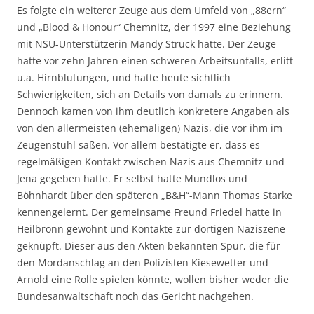
Es folgte ein weiterer Zeuge aus dem Umfeld von „88ern“
und „Blood & Honour“ Chemnitz, der 1997 eine Beziehung
mit NSU-Unterstützerin Mandy Struck hatte. Der Zeuge
hatte vor zehn Jahren einen schweren Arbeitsunfalls, erlitt
u.a. Hirnblutungen, und hatte heute sichtlich
Schwierigkeiten, sich an Details von damals zu erinnern.
Dennoch kamen von ihm deutlich konkretere Angaben als
von den allermeisten (ehemaligen) Nazis, die vor ihm im
Zeugenstuhl saßen. Vor allem bestätigte er, dass es
regelmäßigen Kontakt zwischen Nazis aus Chemnitz und
Jena gegeben hatte. Er selbst hatte Mundlos und
Böhnhardt über den späteren „B&H“-Mann Thomas Starke
kennengelernt. Der gemeinsame Freund Friedel hatte in
Heilbronn gewohnt und Kontakte zur dortigen Naziszene
geknüpft. Dieser aus den Akten bekannten Spur, die für
den Mordanschlag an den Polizisten Kiesewetter und
Arnold eine Rolle spielen könnte, wollen bisher weder die
Bundesanwaltschaft noch das Gericht nachgehen.