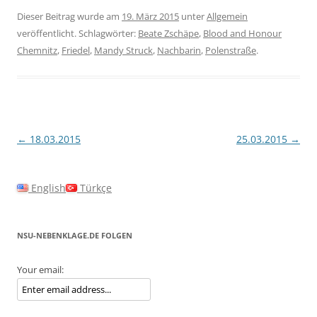
Dieser Beitrag wurde am
19. März 2015
unter
Allgemein
veröffentlicht. Schlagwörter:
Beate Zschäpe
,
Blood and Honour
Chemnitz
,
Friedel
,
Mandy Struck
,
Nachbarin
,
Polenstraße
.
Beitragsnavigation
←
18.03.2015
25.03.2015
→
English
Türkçe
NSU-NEBENKLAGE.DE FOLGEN
Your email: