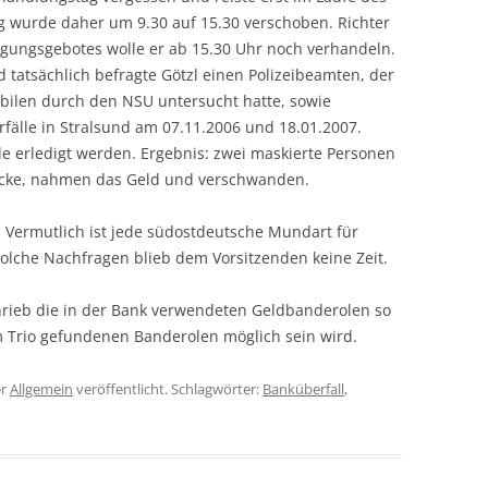
g wurde daher um 9.30 auf 15.30 verschoben. Richter
nigungsgebotes wolle er ab 15.30 Uhr noch verhandeln.
d tatsächlich befragte Götzl einen Polizeibeamten, der
len durch den NSU untersucht hatte, sowie
älle in Stralsund am 07.11.2006 und 18.01.2007.
le erledigt werden. Ergebnis: zwei maskierte Personen
Decke, nahmen das Geld und verschwanden.
. Vermutlich ist jede südostdeutsche Mundart für
solche Nachfragen blieb dem Vorsitzenden keine Zeit.
hrieb die in der Bank verwendeten Geldbanderolen so
 Trio gefundenen Banderolen möglich sein wird.
er
Allgemein
veröffentlicht. Schlagwörter:
Banküberfall
,