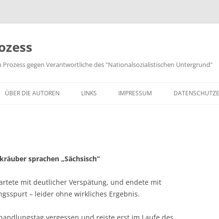
ozess
m Prozess gegen Verantwortliche des "Nationalsozialistischen Untergrund"
ÜBER DIE AUTOREN
LINKS
IMPRESSUM
DATENSCHUTZ
kräuber sprachen „Sächsisch“
rtete mit deutlicher Verspätung, und endete mit
sspurt – leider ohne wirkliches Ergebnis.
handlungstag vergessen und reiste erst im Laufe des