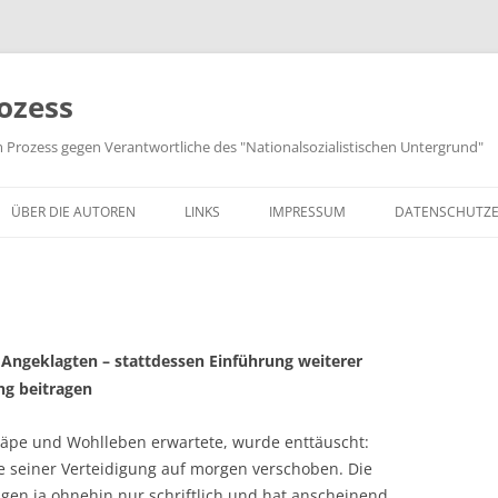
ozess
m Prozess gegen Verantwortliche des "Nationalsozialistischen Untergrund"
ÜBER DIE AUTOREN
LINKS
IMPRESSUM
DATENSCHUTZ
 Angeklagten – stattdessen Einführung weiterer
ng beitragen
äpe und Wohlleben erwartete, wurde enttäuscht:
e seiner Verteidigung auf morgen verschoben. Die
gen ja ohnehin nur schriftlich und hat anscheinend