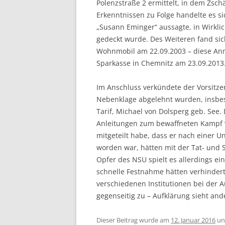
Polenzstraße 2 ermittelt, in dem Zs
Erkenntnissen zu Folge handelte es s
„Susann Eminger“ aussagte, in Wirkli
gedeckt wurde. Des Weiteren fand sic
Wohnmobil am 22.09.2003 – diese Anm
Sparkasse in Chemnitz am 23.09.2013
Im Anschluss verkündete der Vorsitz
Nebenklage abgelehnt wurden, insb
Tarif, Michael von Dolsperg geb. See. 
Anleitungen zum bewaffneten Kampf 
mitgeteilt habe, dass er nach einer 
worden war, hätten mit der Tat- und S
Opfer des NSU spielt es allerdings ei
schnelle Festnahme hätten verhindert
verschiedenen Institutionen bei der 
gegenseitig zu – Aufklärung sieht and
Dieser Beitrag wurde am
12. Januar 2016
un