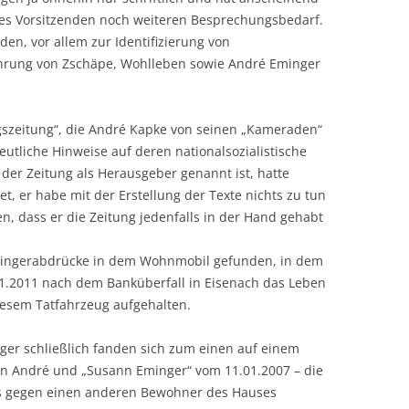
es Vorsitzenden noch weiteren Besprechungsbedarf.
den, vor allem zur Identifizierung von
hrung von Zschäpe, Wohlleben sowie André Eminger
gszeitung“, die André Kapke von seinen „Kameraden“
tliche Hinweise auf deren nationalsozialistische
der Zeitung als Herausgeber genannt ist, hatte
, er habe mit der Erstellung der Texte nichts zu tun
, dass er die Zeitung jedenfalls in der Hand gehabt
Fingerabdrücke in dem Wohnmobil gefunden, in dem
.2011 nach dem Banküberfall in Eisenach das Leben
iesem Tatfahrzeug aufgehalten.
er schließlich fanden sich zum einen auf einem
n André und „Susann Eminger“ vom 11.01.2007 – die
ls gegen einen anderen Bewohner des Hauses