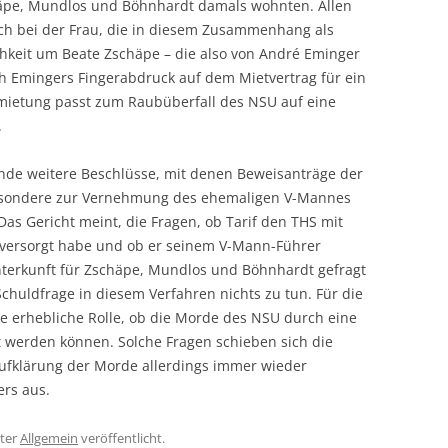
chäpe, Mundlos und Böhnhardt damals wohnten. Allen
ich bei der Frau, die in diesem Zusammenhang als
chkeit um Beate Zschäpe – die also von André Eminger
h Emingers Fingerabdruck auf dem Mietvertrag für ein
ietung passt zum Raubüberfall des NSU auf eine
.
ende weitere Beschlüsse, mit denen Beweisanträge der
esondere zur Vernehmung des ehemaligen V-Mannes
Das Gericht meint, die Fragen, ob Tarif den THS mit
versorgt habe und ob er seinem V-Mann-Führer
Unterkunft für Zschäpe, Mundlos und Böhnhardt gefragt
chuldfrage in diesem Verfahren nichts zu tun. Für die
ne erhebliche Rolle, ob die Morde des NSU durch eine
 werden können. Solche Fragen schieben sich die
Aufklärung der Morde allerdings immer wieder
ers aus.
ter
Allgemein
veröffentlicht.