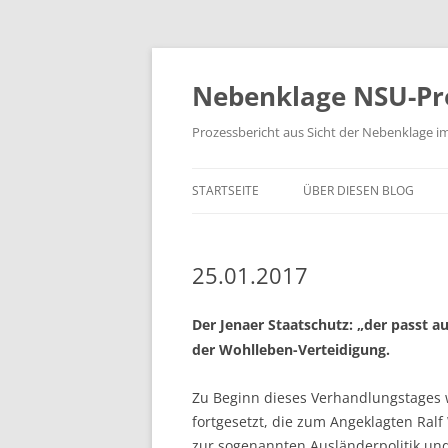
Zum
Inhalt
springen
Nebenklage NSU-Pr
Prozessbericht aus Sicht der Nebenklage i
STARTSEITE
ÜBER DIESEN BLOG
25.01.2017
Der Jenaer Staatschutz: „der passt au
der Wohlleben-Verteidigung.
Zu Beginn dieses Verhandlungstages
fortgesetzt, die zum Angeklagten Ral
zur sogenannten Ausländerpolitik un