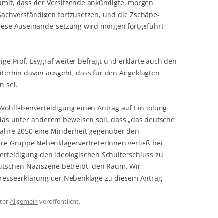
amit, dass der Vorsitzende ankündigte, morgen
Sachverständigen fortzusetzen, und die Zschäpe-
iese Auseinandersetzung wird morgen fortgeführt
ge Prof. Leygraf weiter befragt und erklärte auch den
iterhin davon ausgeht, dass für den Angeklagten
n sei.
ie Wohllebenverteidigung einen Antrag auf Einholung
as unter anderem beweisen soll, dass „das deutsche
m Jahre 2050 eine Minderheit gegenüber den
ere Gruppe NebenklägervertreterInnen verließ bei
erteidigung den ideologischen Schulterschluss zu
schen Naziszene betreibt, den Raum. Wir
resseerklärung der Nebenklage zu diesem Antrag.
ter
Allgemein
veröffentlicht.