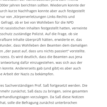
000er Jahren berichten sollten. Wiederum konnte der
Durch kurze Nachfragen konnte aber auch festgestellt
 nur von „Körperverletzungen Links-Rechts und
 Gefragt, ob er bei von Wohlleben für die NPD
t rassistischen Inhalten festgestellt hatten, verneinte
tsschutz zuständige Polizist.
Auf die Frage, ob sie
rafbare Inhalte überprüft hätten, erwiderte er, das
 Wunder, dass Wohlleben den Beamten dem damaligen
 „der passt auf, dass uns nichts passiert“ vorstellte.
Prozess. Es wird deutlich, dass die Beamten aus Jena
erantwortung dafür einzugestehen, was sich aus der
 konnte. Andererseits gab (und gibt) es aber auch
che Arbeit der Nazis zu bekämpfen.
es Sachverständigen Prof. Saß fortgesetzt werden. Die
unmehr zunächst, Saß dazu zu bringen, seine gesamten
erhandlungstagen vorzulegen. Da Saß diese Notizen
 hat, solle die Befragung zunächst unterbrochen