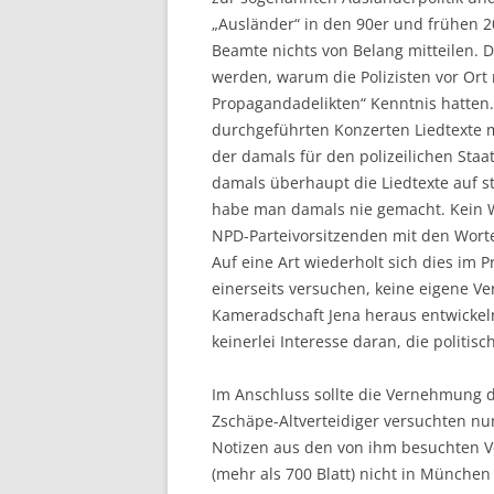
„Ausländer“ in den 90er und frühen 2
Beamte nichts von Belang mitteilen. 
werden, warum die Polizisten vor Ort
Propagandadelikten“ Kenntnis hatten.
durchgeführten Konzerten Liedtexte mi
der damals für den polizeilichen Staa
damals überhaupt die Liedtexte auf st
habe man damals nie gemacht. Kein
NPD-Parteivorsitzenden mit den Worten
Auf eine Art wiederholt sich dies im 
einerseits versuchen, keine eigene V
Kameradschaft Jena heraus entwickeln
keinerlei Interesse daran, die politis
Im Anschluss sollte die Vernehmung d
Zschäpe-Altverteidiger versuchten n
Notizen aus den von ihm besuchten V
(mehr als 700 Blatt) nicht in München