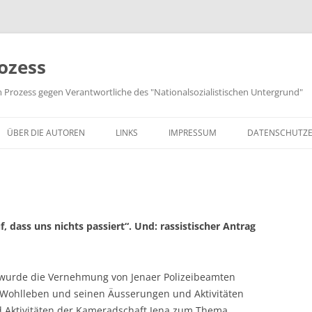
ozess
m Prozess gegen Verantwortliche des "Nationalsozialistischen Untergrund"
ÜBER DIE AUTOREN
LINKS
IMPRESSUM
DATENSCHUTZ
f, dass uns nichts passiert“. Und: rassistischer Antrag
 wurde die Vernehmung von Jenaer Polizeibeamten
f Wohlleben und seinen Äusserungen und Aktivitäten
d Aktivitäten der Kameradschaft Jena zum Thema