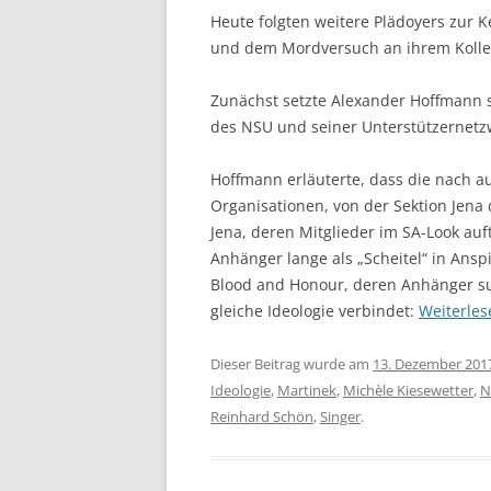
Heute folgten weitere Plädoyers zur
und dem Mordversuch an ihrem Kolleg
Zunächst setzte Alexander Hoffmann
des NSU und seiner Unterstützernetzw
Hoffmann erläuterte, dass die nach a
Organisationen, von der Sektion Jena
Jena, deren Mitglieder im SA-Look auf
Anhänger lange als „Scheitel“ in Ansp
Blood and Honour, deren Anhänger sub
gleiche Ideologie verbindet:
Weiterle
Dieser Beitrag wurde am
13. Dezember 201
Ideologie
,
Martinek
,
Michèle Kiesewetter
,
N
Reinhard Schön
,
Singer
.