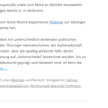
 Keupstraße sowie zum Mord an Michèle Kiesewetter
en Martin A. in Heilbronn.
 sein letzte Woche begonnenes
Plädoyer
zur Ideologie
erke fort.
ußen hin unterschiedlich wirkenden politischen
 des Thüringer Heimatschutzes, der Kameradschaft
traten, über die spießig wirkende NPD, deren
ielung auf „Seitenscheitel“ bezeichnet wurden, bis zu
kulturell geprägt und tätowiert sind, im Kern die
sen
→
7
unter
Allgemein
veröffentlicht. Schlagwörter:
Gärtner
,
ebenklageplädoyers
,
Rechtsanwalt Alexander Hoffmann
,