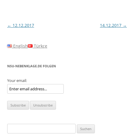
Beitragsnavigation
←
12.12.2017
14.12.2017
→
English
Türkçe
NSU-NEBENKLAGE.DE FOLGEN
Your email:
Suchen