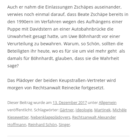
Auch er nahm die Einlassungen Zschäpes auseinander,
verwies noch einmal darauf, dass Beate Zschäpe bereits in
den 1990ern im Verfahren wegen des Aufhängens einer
Puppe mit Davidstern an einer Autobahnbrücke die
Unwahrheit gesagt hatte, um Uwe Böhnhardt vor einer
Verurteilung zu bewahren. Warum, so Schön, sollten die
Beteiligten ihr heute, wo es für sie um viel mehr geht als
damals für Böhnhardt, glauben, dass sie die Wahrheit
sage?
Das Plädoyer der beiden Keupstraßen-Vertreter wird
morgen von Rechtsanwalt Reinecke fortgesetzt.
Dieser Beitrag wurde am
13. Dezember 2017
unter
Allgemein
veröffentlicht. Schlagwörter:
Gärtner
,
Ideologie
,
Martinek
,
Michèle
Kiesewetter
,
Nebenklageplädoyers
,
Rechtsanwalt Alexander
Hoffmann
,
Reinhard Schön
,
Singer
.