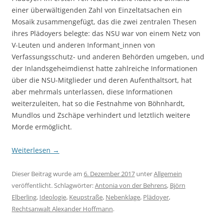
einer überwältigenden Zahl von Einzeltatsachen ein
Mosaik zusammengefügt, das die zwei zentralen Thesen
ihres Plädoyers belegte: das NSU war von einem Netz von
V-Leuten und anderen Informant_innen von
Verfassungsschutz- und anderen Behörden umgeben, und
der Inlandsgeheimdienst hatte zahlreiche Informationen
über die NSU-Mitglieder und deren Aufenthaltsort, hat
aber mehrmals unterlassen, diese Informationen
weiterzuleiten, hat so die Festnahme von Böhnhardt,
Mundlos und Zschäpe verhindert und letztlich weitere
Morde ermöglicht.
Weiterlesen
→
Dieser Beitrag wurde am
6. Dezember 2017
unter
Allgemein
veröffentlicht. Schlagwörter:
Antonia von der Behrens
,
Björn
Elberling
,
Ideologie
,
Keupstraße
,
Nebenklage
,
Plädoyer
,
Rechtsanwalt Alexander Hoffmann
.