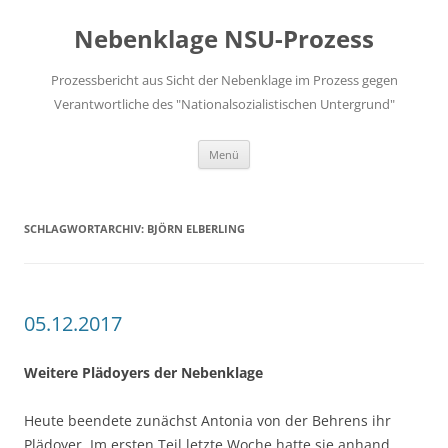
Zum
Inhalt
Nebenklage NSU-Prozess
springen
Prozessbericht aus Sicht der Nebenklage im Prozess gegen
Verantwortliche des "Nationalsozialistischen Untergrund"
Menü
SCHLAGWORTARCHIV:
BJÖRN ELBERLING
05.12.2017
Weitere Plädoyers der Nebenklage
Heute beendete zunächst Antonia von der Behrens ihr
Plädoyer. Im ersten Teil letzte Woche hatte sie anhand