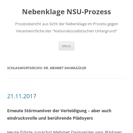
Zum
Inhalt
Nebenklage NSU-Prozess
springen
Prozessbericht aus Sicht der Nebenklage im Prozess gegen
Verantwortliche des "Nationalsozialistischen Untergrund"
Menü
SCHLAGWORTARCHIV:
DR. MEHMET DAIMAGÜLER
21.11.2017
Erneute Störmanöver der Verteidigung – aber auch
eindrucksvolle und berührende Plädoyers
Heute führte zunächst Mehmet Daimagüler sein Plädoyer