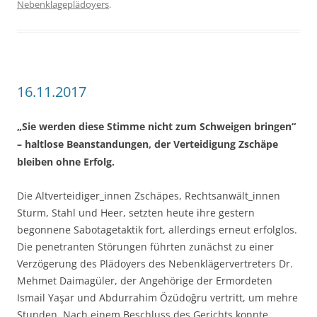
Nebenklageplädoyers
.
16.11.2017
„Sie werden diese Stimme nicht zum Schweigen bringen“
– haltlose Beanstandungen, der Verteidigung Zschäpe
bleiben ohne Erfolg.
Die Altverteidiger_innen Zschäpes, Rechtsanwält_innen
Sturm, Stahl und Heer, setzten heute ihre gestern
begonnene Sabotagetaktik fort, allerdings erneut erfolglos.
Die penetranten Störungen führten zunächst zu einer
Verzögerung des Plädoyers des Nebenklägervertreters Dr.
Mehmet Daimagüler, der Angehörige der Ermordeten
Ismail Yaşar und Abdurrahim Özüdoğru vertritt, um mehre
Stunden. Nach einem Beschluss des Gerichts konnte