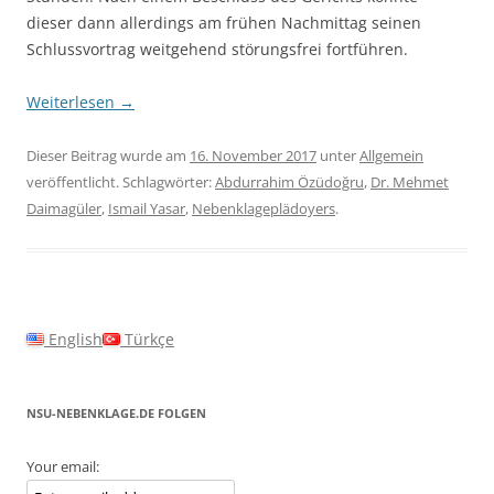
dieser dann allerdings am frühen Nachmittag seinen
Schlussvortrag weitgehend störungsfrei fortführen.
Weiterlesen
→
Dieser Beitrag wurde am
16. November 2017
unter
Allgemein
veröffentlicht. Schlagwörter:
Abdurrahim Özüdoğru
,
Dr. Mehmet
Daimagüler
,
Ismail Yasar
,
Nebenklageplädoyers
.
English
Türkçe
NSU-NEBENKLAGE.DE FOLGEN
Your email: