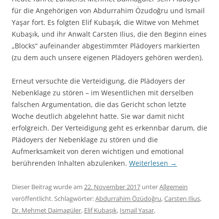
für die Angehörigen von Abdurrahim Özudoğru und Ismail
Yaşar fort. Es folgten Elif Kubaşık, die Witwe von Mehmet
Kubaşık, und ihr Anwalt Carsten Ilius, die den Beginn eines
„Blocks“ aufeinander abgestimmter Plädoyers markierten
(zu dem auch unsere eigenen Plädoyers gehören werden).
Erneut versuchte die Verteidigung, die Plädoyers der
Nebenklage zu stören – im Wesentlichen mit derselben
falschen Argumentation, die das Gericht schon letzte
Woche deutlich abgelehnt hatte. Sie war damit nicht
erfolgreich. Der Verteidigung geht es erkennbar darum, die
Plädoyers der Nebenklage zu stören und die
Aufmerksamkeit von deren wichtigen und emotional
berührenden Inhalten abzulenken.
Weiterlesen
→
Dieser Beitrag wurde am
22. November 2017
unter
Allgemein
veröffentlicht. Schlagwörter:
Abdurrahim Özüdoğru
,
Carsten Ilius
,
Dr. Mehmet Daimagüler
,
Elif Kubaşık
,
Ismail Yasar
,