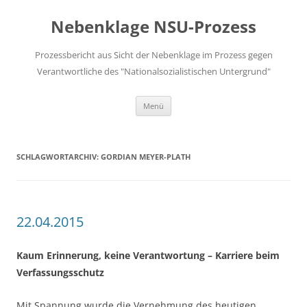
Zum
Inhalt
Nebenklage NSU-Prozess
springen
Prozessbericht aus Sicht der Nebenklage im Prozess gegen
Verantwortliche des "Nationalsozialistischen Untergrund"
Menü
SCHLAGWORTARCHIV:
GORDIAN MEYER-PLATH
22.04.2015
Kaum Erinnerung, keine Verantwortung – Karriere beim
Verfassungsschutz
Mit Spannung wurde die Vernehmung des heutigen