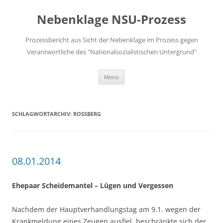
Zum
Inhalt
Nebenklage NSU-Prozess
springen
Prozessbericht aus Sicht der Nebenklage im Prozess gegen
Verantwortliche des "Nationalsozialistischen Untergrund"
Menü
SCHLAGWORTARCHIV:
ROSSBERG
08.01.2014
Ehepaar Scheidemantel – Lügen und Vergessen
Nachdem der Hauptverhandlungstag am 9.1. wegen der
Krankmeldung eines Zeugen ausfiel, beschränkte sich der