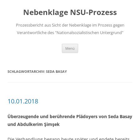
Zum
Inhalt
Nebenklage NSU-Prozess
springen
Prozessbericht aus Sicht der Nebenklage im Prozess gegen
Verantwortliche des "Nationalsozialistischen Untergrund"
Menü
SCHLAGWORTARCHIV:
SEDA BASAY
10.01.2018
Überzeugende und berührende Plädoyers von Seda Basay
und Abdulkerim Şimşek
Die Verhandlung begann heute später und endete bereits