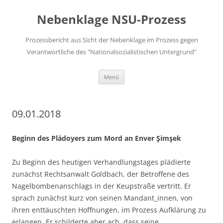
Zum
Inhalt
Nebenklage NSU-Prozess
springen
Prozessbericht aus Sicht der Nebenklage im Prozess gegen
Verantwortliche des "Nationalsozialistischen Untergrund"
Menü
09.01.2018
Beginn des Plädoyers zum Mord an Enver Şimşek
Zu Beginn des heutigen Verhandlungstages plädierte
zunächst Rechtsanwalt Goldbach, der Betroffene des
Nagelbombenanschlags in der Keupstraße vertritt. Er
sprach zunächst kurz von seinen Mandant_innen, von
ihren enttäuschten Hoffnungen, im Prozess Aufklärung zu
erlangen. Er schilderte aber ach, dass seine