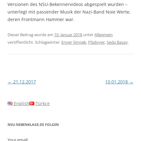
Versionen des NSU-Bekennervideos abgespielt wurden –
unterlegt mit passender Musik der Nazi-Band Noie Werte,
deren Frontmann Hammer war.
Dieser Beitrag wurde am
10. Januar 2018
unter
Allgemein
veröffentlicht. Schlagwörter:
Enver Şimşek
,
Plädoyer
,
Seda Basay
.
Beitragsnavigation
←
21.12.2017
10.01.2018
→
English
Türkçe
NSU-NEBENKLAGE.DE FOLGEN
Your email: