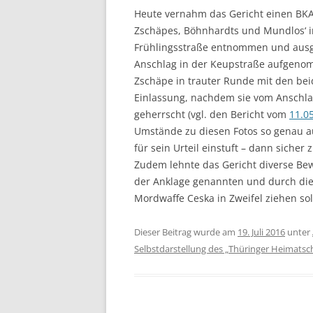
Heute vernahm das Gericht einen BKA
Zschäpes, Böhnhardts und Mundlos‘ i
Frühlingsstraße entnommen und ausge
Anschlag in der Keupstraße aufgenom
Zschäpe in trauter Runde mit den be
Einlassung, nachdem sie vom Anschla
geherrscht (vgl. den Bericht vom
11.0
Umstände zu diesen Fotos so genau auf
für sein Urteil einstuft – dann sicher
Zudem lehnte das Gericht diverse Bew
der Anklage genannten und durch die
Mordwaffe Ceska in Zweifel ziehen sol
Dieser Beitrag wurde am
19. Juli 2016
unter
Selbstdarstellung des „Thüringer Heimatsc