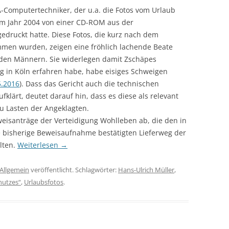
-Computertechniker, der u.a. die Fotos vom Urlaub
m Jahr 2004 von einer CD-ROM aus der
druckt hatte. Diese Fotos, die kurz nach dem
men wurden, zeigen eine fröhlich lachende Beate
iden Männern. Sie widerlegen damit Zschäpes
g in Köln erfahren habe, habe eisiges Schweigen
5.2016
). Dass das Gericht auch die technischen
klärt, deutet darauf hin, dass es diese als relevant
 zu Lasten der Angeklagten.
eisanträge der Verteidigung Wohlleben ab, die den in
 bisherige Beweisaufnahme bestätigten Lieferweg der
lten.
Weiterlesen
→
Allgemein
veröffentlicht. Schlagwörter:
Hans-Ulrich Müller
,
hutzes“
,
Urlaubsfotos
.