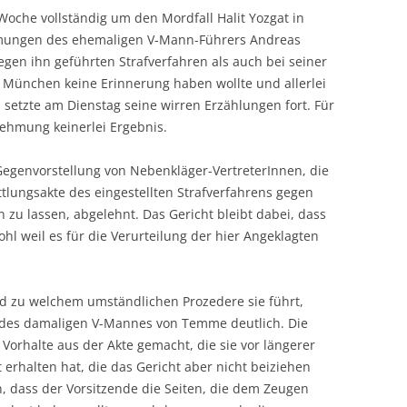
Woche vollständig um den Mordfall Halit Yozgat in
mungen des ehemaligen V-Mann-Führers Andreas
en ihn geführten Strafverfahren als auch bei seiner
 München keine Erinnerung haben wollte und allerlei
etzte am Dienstag seine wirren Erzählungen fort. Für
ehmung keinerlei Ergebnis.
 Gegenvorstellung von Nebenkläger-VertreterInnen, die
tlungsakte des eingestellten Strafverfahrens gegen
zu lassen, abgelehnt. Das Gericht bleibt dabei, dass
wohl weil es für die Verurteilung der hier Angeklagten
nd zu welchem umständlichen Prozedere sie führt,
des damaligen V-Mannes von Temme deutlich. Die
orhalte aus der Akte gemacht, die sie vor längerer
erhalten hat, die das Gericht aber nicht beiziehen
on, dass der Vorsitzende die Seiten, die dem Zeugen