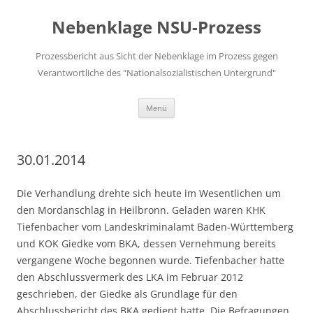
Zum
Inhalt
Nebenklage NSU-Prozess
springen
Prozessbericht aus Sicht der Nebenklage im Prozess gegen
Verantwortliche des "Nationalsozialistischen Untergrund"
Menü
30.01.2014
Die Verhandlung drehte sich heute im Wesentlichen um
den Mordanschlag in Heilbronn. Geladen waren KHK
Tiefenbacher vom Landeskriminalamt Baden-Württemberg
und KOK Giedke vom BKA, dessen Vernehmung bereits
vergangene Woche begonnen wurde. Tiefenbacher hatte
den Abschlussvermerk des LKA im Februar 2012
geschrieben, der Giedke als Grundlage für den
Abschlussbericht des BKA gedient hatte. Die Befragungen