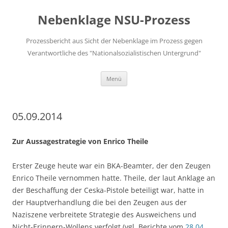
Zum
Inhalt
Nebenklage NSU-Prozess
springen
Prozessbericht aus Sicht der Nebenklage im Prozess gegen
Verantwortliche des "Nationalsozialistischen Untergrund"
Menü
05.09.2014
Zur Aussagestrategie von Enrico Theile
Erster Zeuge heute war ein BKA-Beamter, der den Zeugen
Enrico Theile vernommen hatte. Theile, der laut Anklage an
der Beschaffung der Ceska-Pistole beteiligt war, hatte in
der Hauptverhandlung die bei den Zeugen aus der
Naziszene verbreitete Strategie des Ausweichens und
Nicht-Erinnern-Wollens verfolgt (vgl. Berichte vom
28.04.