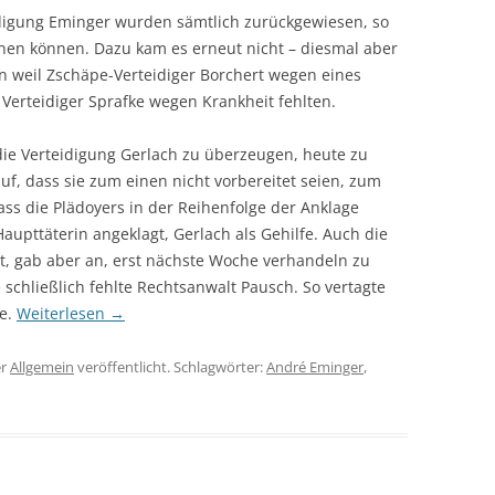
digung Eminger wurden sämtlich zurückgewiesen, so
nen können. Dazu kam es erneut nicht – diesmal aber
n weil Zschäpe-Verteidiger Borchert wegen eines
Verteidiger Sprafke wegen Krankheit fehlten.
die Verteidigung Gerlach zu überzeugen, heute zu
uf, dass sie zum einen nicht vorbereitet seien, zum
s die Plädoyers in der Reihenfolge der Anklage
 Haupttäterin angeklagt, Gerlach als Gehilfe. Auch die
t, gab aber an, erst nächste Woche verhandeln zu
 schließlich fehlte Rechtsanwalt Pausch. So vertagte
he.
Weiterlesen
→
er
Allgemein
veröffentlicht. Schlagwörter:
André Eminger
,