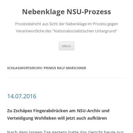
Zum
Inhalt
Nebenklage NSU-Prozess
springen
Prozessbericht aus Sicht der Nebenklage im Prozess gegen
Verantwortliche des "Nationalsozialistischen Untergrund"
Menü
SCHLAGWORTARCHIV:
PRIMUS RALF MARSCHNER
14.07.2016
Zu Zschäpes Fingerabdrücken am NSU-Archiv und
Verteidigung Wohlleben will jetzt auch aufklären
Nach dem langen Tag gestern hatte das Gericht heute nur