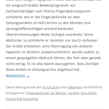
ein eingeschränktes Beweisprogramm: ein
Sachverständiger zum Thema Fingerabdruckspuren
schilderte, wie er die Fingerabdrücke an zwei
Zeitungsartikeln im NSU-Archiv zu den Morden und
Sprengstoffanschlägen anhand konkreter
Übereinstimmungen Beate Zschäpe zuordnete. Diese
Abdrücke, so schilderte er, konnten nur durch Anfassen
der Artikel entstehen, eine Übertragung von anderen
Papieren ist ohnehin unwahrscheinlich, würde zudem zu
einem gespiegelten Abdruck führen, der hier aber gerade
nicht vorlag. Es ist also davon auszugehen, dass Zschäpe
diese Artikel im Zeitungsarchiv angefasst hat.
Weiterlesen
→
Dieser Beitrag wurde am
14. Juli 2016
unter
Allgemein
veröffentlicht.
Schlagwörter:
Fingerabdrücke
,
Jan Werner
,
Landser
,
Nsu-Archiv
,
Primus Ralf Marschner
.