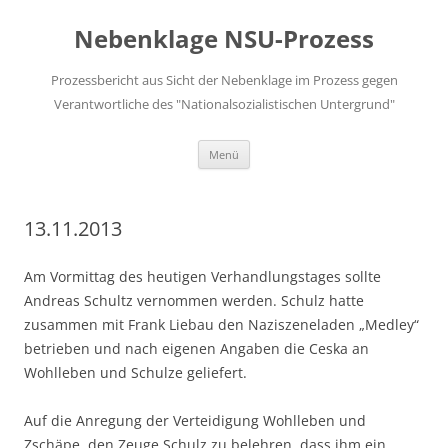
Zum
Inhalt
Nebenklage NSU-Prozess
springen
Prozessbericht aus Sicht der Nebenklage im Prozess gegen
Verantwortliche des "Nationalsozialistischen Untergrund"
Menü
13.11.2013
Am Vormittag des heutigen Verhandlungstages sollte
Andreas Schultz vernommen werden. Schulz hatte
zusammen mit Frank Liebau den Naziszeneladen „Medley“
betrieben und nach eigenen Angaben die Ceska an
Wohlleben und Schulze geliefert.
Auf die Anregung der Verteidigung Wohlleben und
Zschäpe, den Zeuge Schulz zu belehren, dass ihm ein