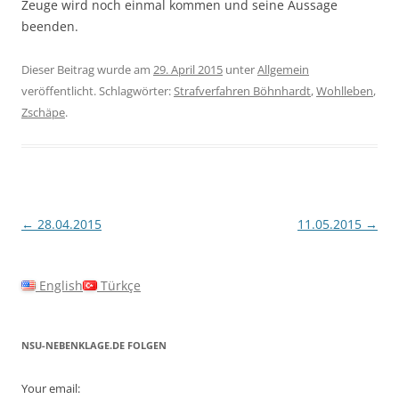
Zeuge wird noch einmal kommen und seine Aussage
beenden.
Dieser Beitrag wurde am
29. April 2015
unter
Allgemein
veröffentlicht. Schlagwörter:
Strafverfahren Böhnhardt
,
Wohlleben
,
Zschäpe
.
Beitragsnavigation
←
28.04.2015
11.05.2015
→
English
Türkçe
NSU-NEBENKLAGE.DE FOLGEN
Your email: