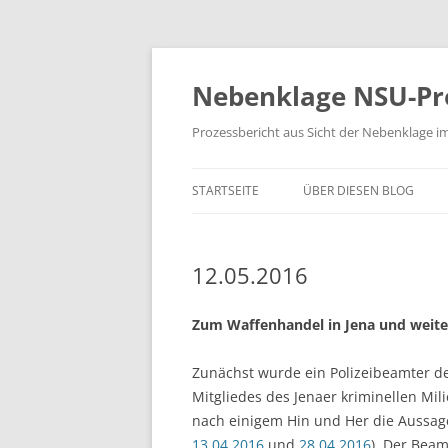
Zum
Inhalt
springen
Nebenklage NSU-Pr
Prozessbericht aus Sicht der Nebenklage i
STARTSEITE
ÜBER DIESEN BLOG
12.05.2016
Zum Waffenhandel in Jena und weite
Zunächst wurde ein Polizeibeamter 
Mitgliedes des Jenaer kriminellen Mi
nach einigem Hin und Her die Aussage
13.04.2016
und
28.04.2016
). Der Beam