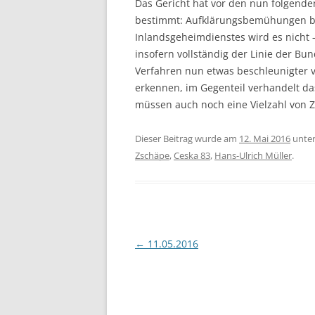
Das Gericht hat vor den nun folgenden
bestimmt: Aufklärungsbemühungen be
Inlandsgeheimdienstes wird es nicht – j
insofern vollständig der Linie der 
Verfahren nun etwas beschleunigter v
erkennen, im Gegenteil verhandelt d
müssen auch noch eine Vielzahl von 
Dieser Beitrag wurde am
12. Mai 2016
unte
Zschäpe
,
Ceska 83
,
Hans-Ulrich Müller
.
Beitragsnavigation
←
11.05.2016