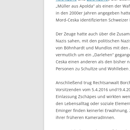
„Müller aus Apolda“ als einen der Waf
in den 2000er Jahren angegeben hatte
Mord-Ceska identifizierten Schweizer 
Der Zeuge hatte auch über die Zusamm
Nazis sahen, mit den politischen Nazis
von Böhnhardt und Mundlos mit den 
vermutlich um ein „Darlehen“ gegange
Ceska einen anderen als den bisher 
Personen zu Schultze und Wohlleben
Anschließend trug Rechtsanwalt Borc
Vorsitzenden vom 5.4.2016 und19.4.20
Einlassung Zschäpes und wirkten weni
den Lebensalltag oder soziale Eleme
Eminger finden keinerlei Erwähnung. 
ihrer früheren KameradInnen.