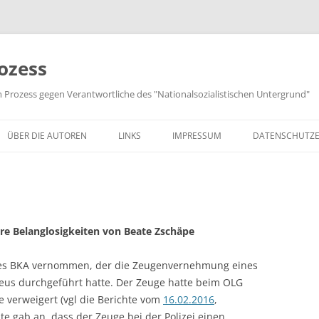
ozess
m Prozess gegen Verantwortliche des "Nationalsozialistischen Untergrund"
ÜBER DIE AUTOREN
LINKS
IMPRESSUM
DATENSCHUTZ
re Belanglosigkeiten von Beate Zschäpe
des BKA vernommen, der die Zeugenvernehmung eines
lieus durchgeführt hatte. Der Zeuge hatte beim OLG
 verweigert (vgl die Berichte vom
16.02.2016
,
te gab an, dass der Zeuge bei der Polizei einen