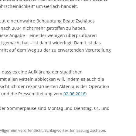
ahrscheinlichkeit“ um Gerlach handelt.
erneut eine unwahre Behauptung Beate Zschäpes
h nach 2004 nicht mehr getroffen zu haben,
diese Angabe – eine der wenigen überprüfbaren
 gemacht hat – ist damit widerlegt.
Damit ist das
hritt auf dem Weg zu der zu erwartenden Verurteilung
, dass es eine Aufklärung der staatlichen
it allen Mitteln abblocken will, indem es auch die
ichtlich der rekonstruierten Akten aus der Operation
und die Pressemitteilung vom
02.06.2016
)
 der Sommerpause sind Montag und Dienstag, 01. und
Allgemein
veröffentlicht. Schlagwörter:
Einlassung Zschäpe
,