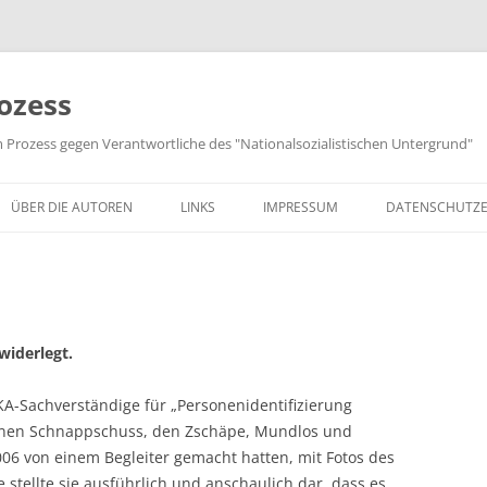
ozess
m Prozess gegen Verantwortliche des "Nationalsozialistischen Untergrund"
ÜBER DIE AUTOREN
LINKS
IMPRESSUM
DATENSCHUTZ
widerlegt.
KA-Sachverständige für „Personenidentifizierung
 einen Schnappschuss, den Zschäpe, Mundlos und
6 von einem Begleiter gemacht hatten, mit Fotos des
 stellte sie ausführlich und anschaulich dar, dass es