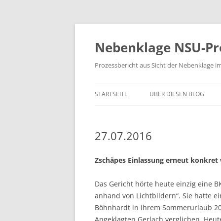
Zum
Inhalt
springen
Nebenklage NSU-Pr
Prozessbericht aus Sicht der Nebenklage i
STARTSEITE
ÜBER DIESEN BLOG
27.07.2016
Zschäpes Einlassung erneut konkret 
Das Gericht hörte heute einzig eine B
anhand von Lichtbildern“. Sie hatte
Böhnhardt in ihrem Sommerurlaub 200
Angeklagten Gerlach verglichen. Heute