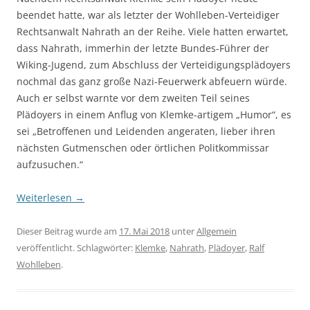
beendet hatte, war als letzter der Wohlleben-Verteidiger
Rechtsanwalt Nahrath an der Reihe. Viele hatten erwartet,
dass Nahrath, immerhin der letzte Bundes-Führer der
Wiking-Jugend, zum Abschluss der Verteidigungsplädoyers
nochmal das ganz große Nazi-Feuerwerk abfeuern würde.
Auch er selbst warnte vor dem zweiten Teil seines
Plädoyers in einem Anflug von Klemke-artigem „Humor“, es
sei „Betroffenen und Leidenden angeraten, lieber ihren
nächsten Gutmenschen oder örtlichen Politkommissar
aufzusuchen.“
Weiterlesen
→
Dieser Beitrag wurde am
17. Mai 2018
unter
Allgemein
veröffentlicht. Schlagwörter:
Klemke
,
Nahrath
,
Plädoyer
,
Ralf
Wohlleben
.