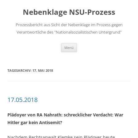
Zum
Inhalt
Nebenklage NSU-Prozess
springen
Prozessbericht aus Sicht der Nebenklage im Prozess gegen
Verantwortliche des "Nationalsozialistischen Untergrund"
Menü
TAGESARCHIV:
17. MAI 2018
17.05.2018
Plädoyer von RA Nahrath: schrecklicher Verdacht: War
Hitler gar kein Antisemit?
Nachdem Rechtsanwalt Klemke sein Plädoyer heute