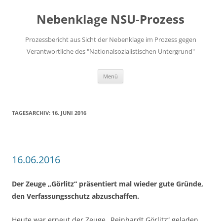
Zum
Inhalt
Nebenklage NSU-Prozess
springen
Prozessbericht aus Sicht der Nebenklage im Prozess gegen
Verantwortliche des "Nationalsozialistischen Untergrund"
Menü
TAGESARCHIV:
16. JUNI 2016
16.06.2016
Der Zeuge „Görlitz“ präsentiert mal wieder gute Gründe,
den Verfassungsschutz abzuschaffen.
Heute war erneut der Zeuge „Reinhardt Görlitz“ geladen,