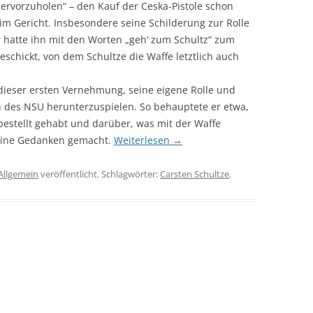
hervorzuholen“ – den Kauf der Ceska-Pistole schon
im Gericht. Insbesondere seine Schilderung zur Rolle
r hatte ihn mit den Worten „geh‘ zum Schultz“ zum
schickt, von dem Schultze die Waffe letztlich auch
 dieser ersten Vernehmung, seine eigene Rolle und
n des NSU herunterzuspielen. So behauptete er etwa,
bestellt gehabt und darüber, was mit der Waffe
keine Gedanken gemacht.
Weiterlesen
→
Allgemein
veröffentlicht. Schlagwörter:
Carsten Schultze
.