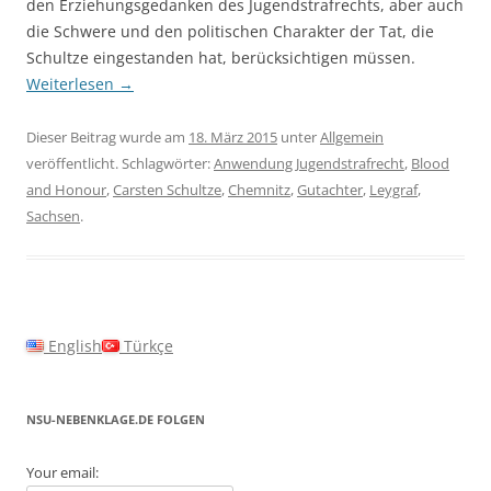
den Erziehungsgedanken des Jugendstrafrechts, aber auch
die Schwere und den politischen Charakter der Tat, die
Schultze eingestanden hat, berücksichtigen müssen.
Weiterlesen
→
Dieser Beitrag wurde am
18. März 2015
unter
Allgemein
veröffentlicht. Schlagwörter:
Anwendung Jugendstrafrecht
,
Blood
and Honour
,
Carsten Schultze
,
Chemnitz
,
Gutachter
,
Leygraf
,
Sachsen
.
English
Türkçe
NSU-NEBENKLAGE.DE FOLGEN
Your email: