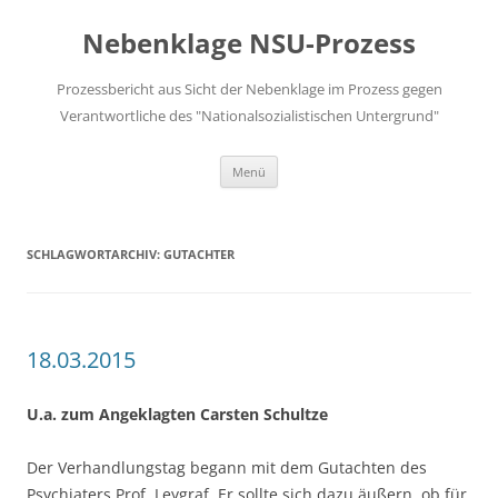
Zum
Inhalt
Nebenklage NSU-Prozess
springen
Prozessbericht aus Sicht der Nebenklage im Prozess gegen
Verantwortliche des "Nationalsozialistischen Untergrund"
Menü
SCHLAGWORTARCHIV:
GUTACHTER
18.03.2015
U.a. zum Angeklagten Carsten Schultze
Der Verhandlungstag begann mit dem Gutachten des
Psychiaters Prof. Leygraf. Er sollte sich dazu äußern, ob für