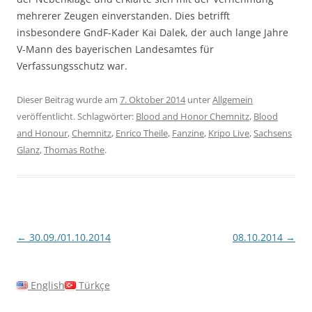
mehrerer Zeugen einverstanden. Dies betrifft
insbesondere GndF-Kader Kai Dalek, der auch lange Jahre
V-Mann des bayerischen Landesamtes für
Verfassungsschutz war.
Dieser Beitrag wurde am
7. Oktober 2014
unter
Allgemein
veröffentlicht. Schlagwörter:
Blood and Honor Chemnitz
,
Blood
and Honour
,
Chemnitz
,
Enrico Theile
,
Fanzine
,
Kripo Live
,
Sachsens
Glanz
,
Thomas Rothe
.
Beitragsnavigation
←
30.09./01.10.2014
08.10.2014
→
English
Türkçe