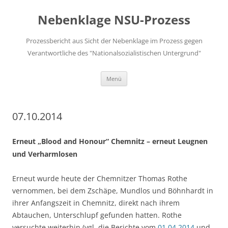
Zum
Inhalt
Nebenklage NSU-Prozess
springen
Prozessbericht aus Sicht der Nebenklage im Prozess gegen
Verantwortliche des "Nationalsozialistischen Untergrund"
Menü
07.10.2014
Erneut „Blood and Honour“ Chemnitz – erneut Leugnen
und Verharmlosen
Erneut wurde heute der Chemnitzer Thomas Rothe
vernommen, bei dem Zschäpe, Mundlos und Böhnhardt in
ihrer Anfangszeit in Chemnitz, direkt nach ihrem
Abtauchen, Unterschlupf gefunden hatten. Rothe
versuchte weiterhin (vgl. die Berichte vom
01.04.2014
und