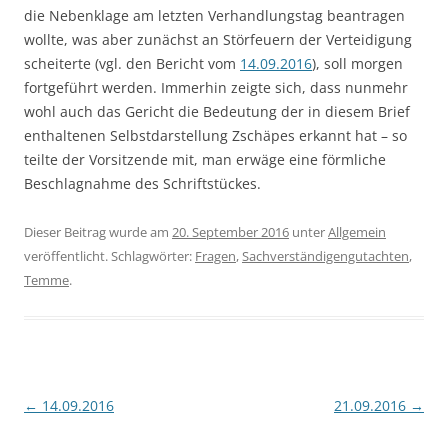
die Nebenklage am letzten Verhandlungstag beantragen
wollte, was aber zunächst an Störfeuern der Verteidigung
scheiterte (vgl. den Bericht vom
14.09.2016
), soll morgen
fortgeführt werden. Immerhin zeigte sich, dass nunmehr
wohl auch das Gericht die Bedeutung der in diesem Brief
enthaltenen Selbstdarstellung Zschäpes erkannt hat – so
teilte der Vorsitzende mit, man erwäge eine förmliche
Beschlagnahme des Schriftstückes.
Dieser Beitrag wurde am
20. September 2016
unter
Allgemein
veröffentlicht. Schlagwörter:
Fragen
,
Sachverständigengutachten
,
Temme
.
Beitragsnavigation
←
14.09.2016
21.09.2016
→