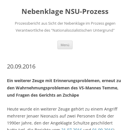
Zum
Inhalt
Nebenklage NSU-Prozess
springen
Prozessbericht aus Sicht der Nebenklage im Prozess gegen
Verantwortliche des "Nationalsozialistischen Untergrund"
Menü
20.09.2016
Ein weiterer Zeuge mit Erinnerungsproblemen, erneut zu
den Wahrnehmungsproblemen des VS-Mannes Temme,
und Fragen des Gerichts an Zschäpe
Heute wurde ein weiterer Zeuge gehört zu einem Angriff
mehrerer Jenaer Neonazis auf zwei Personen Ende der
1990er Jahre, den der Angeklagte Schultze geschildert
hatte (vgl. die Berichte vom
21.07.2016
und
01.09.2016
).