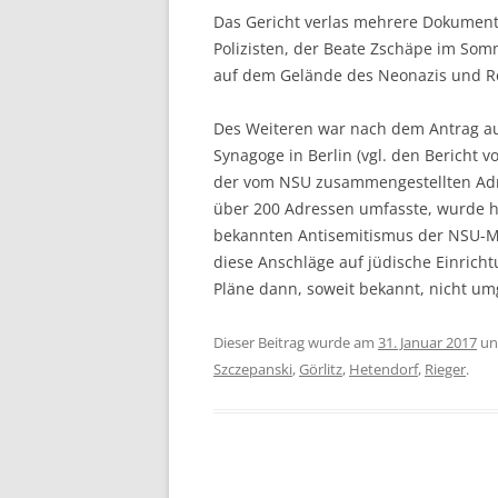
Das Gericht verlas mehrere Dokument
Polizisten, der Beate Zschäpe im So
auf dem Gelände des Neonazis und Rec
Des Weiteren war nach dem Antrag a
Synagoge in Berlin (vgl. den Bericht 
der vom NSU zusammengestellten Adre
über 200 Adressen umfasste, wurde heu
bekannten Antisemitismus der NSU-Mit
diese Anschläge auf jüdische Einrich
Pläne dann, soweit bekannt, nicht u
Dieser Beitrag wurde am
31. Januar 2017
un
Szczepanski
,
Görlitz
,
Hetendorf
,
Rieger
.