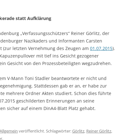
erade statt Aufklärung
denburg „Verfassungsschützers“ Reiner Görlitz, der
ndenburger Nazikaders und Informanten Carsten
lat (zur letzten Vernehmung des Zeugen am
01.07.2015
).
 Kapuzenpullover mit tief ins Gesicht gezogener
ein Gesicht von den Prozessbeteiligten wegzudrehen.
dem V-Mann Toni Stadler beantwortete er nicht und
gegenehmigung. Stattdessen gab er an, er habe zur
te mehrere Ordner Akten studiert. Schon dies führte
7.2015 geschilderten Erinnerungen an seine
n sicher auf einem DinA4-Blatt Platz gehabt.
Allgemein
veröffentlicht. Schlagwörter:
Görlitz
,
Reiner Görlitz
,
r
.