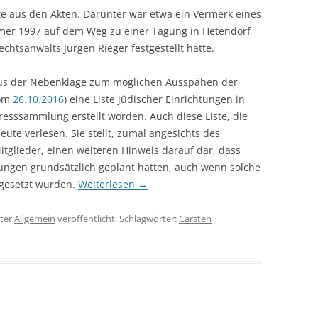
e aus den Akten. Darunter war etwa ein Vermerk eines
mmer 1997 auf dem Weg zu einer Tagung in Hetendorf
htsanwalts Jürgen Rieger festgestellt hatte.
us der Nebenklage zum möglichen Ausspähen der
vom
26.10.2016
) eine Liste jüdischer Einrichtungen in
sssammlung erstellt worden. Auch diese Liste, die
te verlesen. Sie stellt, zumal angesichts des
glieder, einen weiteren Hinweis darauf dar, dass
tungen grundsätzlich geplant hatten, auch wenn solche
mgesetzt wurden.
Weiterlesen
→
ter
Allgemein
veröffentlicht. Schlagwörter:
Carsten