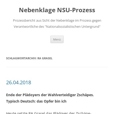
Zum
Inhalt
Nebenklage NSU-Prozess
springen
Prozessbericht aus Sicht der Nebenklage im Prozess gegen
Verantwortliche des "Nationalsozialistischen Untergrund"
Menü
SCHLAGWORTARCHIV:
RA GRASEL
26.04.2018
Ende der Plädoyers der Wahlverteidiger Zschäpes.
Typisch Deutsch: das Opfer bin ich
Heute setzte RA Grasel das Plädoyer der Zschäpe-