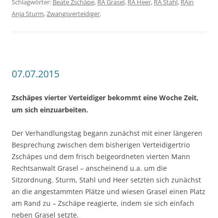
Schlagwörter:
Beate Zschäpe
,
RA Grasel
,
RA Heer
,
RA Stahl
,
RAin
Anja Sturm
,
Zwangsverteidiger
.
07.07.2015
Zschäpes vierter Verteidiger bekommt eine Woche Zeit,
um sich einzuarbeiten.
Der Verhandlungstag begann zunächst mit einer längeren
Besprechung zwischen dem bisherigen Verteidigertrio
Zschäpes und dem frisch beigeordneten vierten Mann
Rechtsanwalt Grasel – anscheinend u.a. um die
Sitzordnung. Sturm, Stahl und Heer setzten sich zunächst
an die angestammten Plätze und wiesen Grasel einen Platz
am Rand zu – Zschäpe reagierte, indem sie sich einfach
neben Grasel setzte.