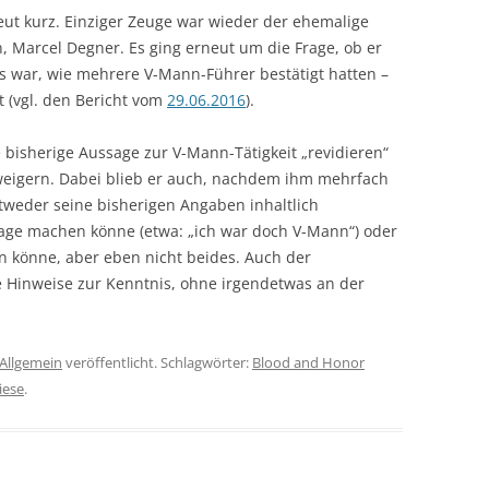
ut kurz. Einziger Zeuge war wieder der ehemalige
 Marcel Degner. Es ging erneut um die Frage, ob er
 war, wie mehrere V-Mann-Führer bestätigt hatten –
t (vgl. den Bericht vom
29.06.2016
).
e bisherige Aussage zur V-Mann-Tätigkeit „revidieren“
rweigern. Dabei blieb er auch, nachdem ihm mehrfach
ntweder seine bisherigen Angaben inhaltlich
ssage machen könne (etwa: „ich war doch V-Mann“) oder
rn könne, aber eben nicht beides. Auch der
Hinweise zur Kenntnis, ohne irgendetwas an der
Allgemein
veröffentlicht. Schlagwörter:
Blood and Honor
iese
.