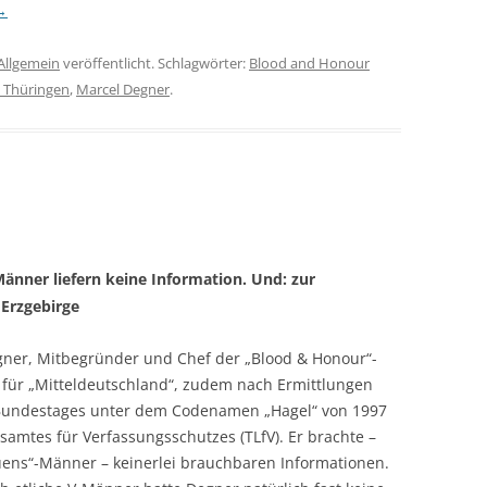
→
Allgemein
veröffentlicht. Schlagwörter:
Blood and Honour
 Thüringen
,
Marcel Degner
.
änner liefern keine Information. Und: zur
Erzgebirge
gner, Mitbegründer und Chef der „Blood & Honour“-
 für „Mitteldeutschland“, zudem nach Ermittlungen
Bundestages unter dem Codenamen „Hagel“ von 1997
amtes für Verfassungsschutzes (TLfV). Er brachte –
auens“-Männer – keinerlei brauchbaren Informationen.