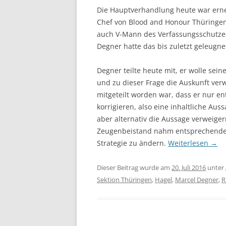
Die Hauptverhandlung heute war erne
Chef von Blood and Honour Thüringen,
auch V-Mann des Verfassungsschutzes
Degner hatte das bis zuletzt geleugne
Degner teilte heute mit, er wolle sein
und zu dieser Frage die Auskunft ve
mitgeteilt worden war, dass er nur e
korrigieren, also eine inhaltliche Au
aber alternativ die Aussage verweige
Zeugenbeistand nahm entsprechende 
Strategie zu ändern.
Weiterlesen
→
Dieser Beitrag wurde am
20. Juli 2016
unter
Sektion Thüringen
,
Hagel
,
Marcel Degner
,
R