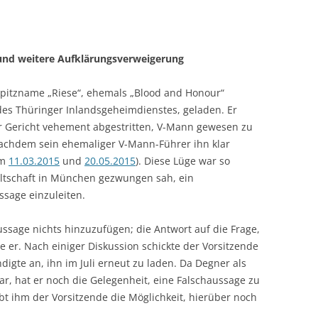
 und weitere Aufklärungsverweigerung
Spitzname „Riese“, ehemals „Blood and Honour“
es Thüringer Inlandsgeheimdienstes, geladen. Er
or Gericht vehement abgestritten, V-Mann gewesen zu
nachdem sein ehemaliger V-Mann-Führer ihn klar
om
11.03.2015
und
20.05.2015
). Diese Lüge war so
waltschaft in München gezwungen sah, ein
sage einzuleiten.
ssage nichts hinzuzufügen; die Antwort auf die Frage,
 er. Nach einiger Diskussion schickte der Vorsitzende
igte an, ihn im Juli erneut zu laden. Da Degner als
r, hat er noch die Gelegenheit, eine Falschaussage zu
bt ihm der Vorsitzende die Möglichkeit, hierüber noch