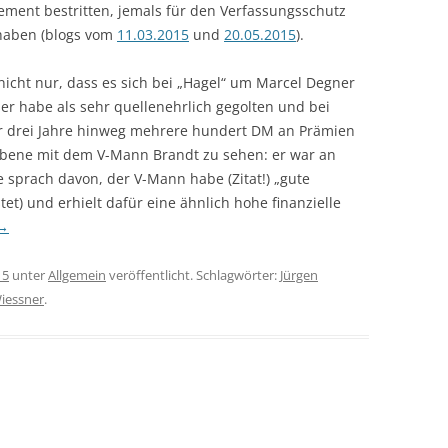
nt bestritten, jemals für den Verfassungsschutz
 haben (blogs vom
11.03.2015
und
20.05.2015
).
nicht nur, dass es sich bei „Hagel“ um Marcel Degner
ser habe als sehr quellenehrlich gegolten und bei
r drei Jahre hinweg mehrere hundert DM an Prämien
 Ebene mit dem V-Mann Brandt zu sehen: er war an
e sprach davon, der V-Mann habe (Zitat!) „gute
et) und erhielt dafür eine ähnlich hohe finanzielle
→
15
unter
Allgemein
veröffentlicht. Schlagwörter:
Jürgen
iessner
.