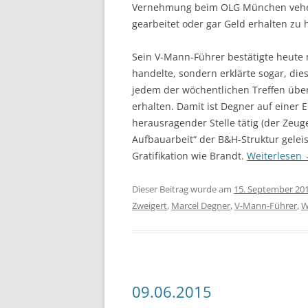
Vernehmung beim OLG München veheme
gearbeitet oder gar Geld erhalten zu
Sein V-Mann-Führer bestätigte heute 
handelte, sondern erklärte sogar, die
jedem der wöchentlichen Treffen übe
erhalten. Damit ist Degner auf einer
herausragender Stelle tätig (der Zeug
Aufbauarbeit“ der B&H-Struktur geleist
Gratifikation wie Brandt.
Weiterlesen
Dieser Beitrag wurde am
15. September 20
Zweigert
,
Marcel Degner
,
V-Mann-Führer
,
W
09.06.2015