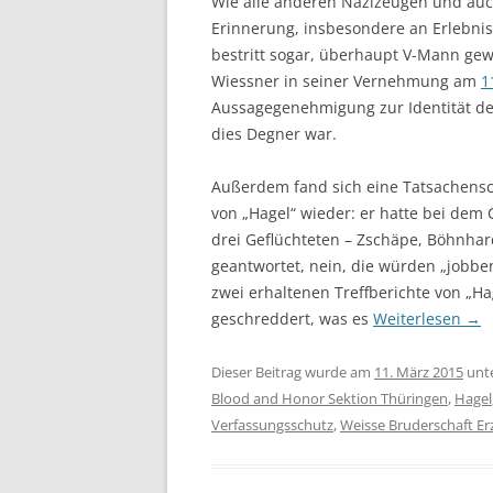
Wie alle anderen Nazizeugen und auch
Erinnerung, insbesondere an Erlebniss
bestritt sogar, überhaupt V-Mann gewe
Wiessner in seiner Vernehmung am
1
Aussagegenehmigung zur Identität de
dies Degner war.
Außerdem fand sich eine Tatsachensch
von „Hagel“ wieder: er hatte bei dem
drei Geflüchteten – Zschäpe, Böhnhar
geantwortet, nein, die würden „jobbe
zwei erhaltenen Treffberichte von „Ha
geschreddert, was es
Weiterlesen
→
Dieser Beitrag wurde am
11. März 2015
unt
Blood and Honor Sektion Thüringen
,
Hagel
Verfassungsschutz
,
Weisse Bruderschaft Er