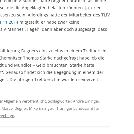
 etliche V-Männer hatte Degner natürlich fast keine
e, die die Angeklagten belasten könnten. Ja, er er
sen zu sein. Allerdings hatte der Mitarbeiter des TLfV
1.11.2014
mitgeteilt, er habe zwar keine
s V-Mannes „Hagel“, dann aber doch ausgesagt, dass
ilderung Degners eins zu eins in einem Treffbericht
 Chemnitzer Thomas Starke nachgefragt habe, ob die
dt und Mundlos – Geld bräuchten, Starke hatte
n“. Genauso findet sich die Begegnung in einem der
gel“. Die übrigen Treffberichte wurden seinerzeit
er
Allgemein
veröffentlicht. Schlagwörter:
André Eminger
,
,
Marcel Degner
,
Mike Eminger
,
Thüringer Landesamt für
zgebirge
.