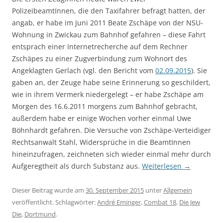
PolizeibeamtInnen, die den Taxifahrer befragt hatten, der
angab, er habe im Juni 2011 Beate Zschäpe von der NSU-
Wohnung in Zwickau zum Bahnhof gefahren – diese Fahrt
entsprach einer Internetrecherche auf dem Rechner
Zschäpes zu einer Zugverbindung zum Wohnort des
Angeklagten Gerlach (vgl. den Bericht vom
02.09.2015
). Sie
gaben an, der Zeuge habe seine Erinnerung so geschildert,
wie in ihrem Vermerk niedergelegt – er habe Zschäpe am
Morgen des 16.6.2011 morgens zum Bahnhof gebracht,
außerdem habe er einige Wochen vorher einmal Uwe
Böhnhardt gefahren. Die Versuche von Zschäpe-Verteidiger
Rechtsanwalt Stahl, Widersprüche in die BeamtInnen
hineinzufragen, zeichneten sich wieder einmal mehr durch
Aufgeregtheit als durch Substanz aus.
Weiterlesen
→
Dieser Beitrag wurde am
30. September 2015
unter
Allgemein
veröffentlicht. Schlagwörter:
André Eminger
,
Combat 18
,
Die Jew
Die
,
Dortmund
.