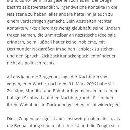
Mundlos vor dem Haus gesehen zu haben. Der Zeuge
bestritt selbstverständlich, irgendwelche Kontakte in die
Naziszene zu haben, alles andere hätte ihn ja auch zu
einem Verdächtigen gemacht. Sein Abstreiten rechter
Kontakte wirkte allerdings wenig glaubhaft: seine Kindern
tragen Namen, die unmittelbar an nazistische Ideologie
erinnern, beim Fußball hat er keine Probleme, mit
Dortmunder Nazigrößen im selben Fanblock zu stehen,
und den Spruch „Zick Zack Kanackenpack“ empfindet er
nicht als politisch rechts.
All das kann die Zeugenaussage der Nachbarin von
vergangener Woche, nach dem 31. März 2006 habe sie
Zschäpe, Mundlos und Böhnhardt gemeinsam mit einem
bulligen Skinhead auf dem Nachbargrundstück neben
ihrem Wohnhaus in Dortmund gesehen, nicht widerlegen.
Diese Zeugenaussage ist aber insoweit problematisch, als
die Beobachtung sieben Jahre her ist und die Zeugin sich