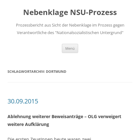
Zum
Inhalt
Nebenklage NSU-Prozess
springen
Prozessbericht aus Sicht der Nebenklage im Prozess gegen
Verantwortliche des "Nationalsozialistischen Untergrund"
Menü
SCHLAGWORTARCHIV:
DORTMUND
30.09.2015
Ablehnung weiterer Beweisanträge – OLG verweigert
weitere Aufklärung
Die ersten ZeugInnen heute waren zwei