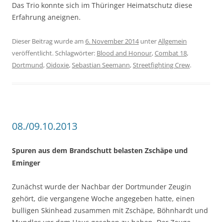
Das Trio konnte sich im Thüringer Heimatschutz diese
Erfahrung aneignen.
Dieser Beitrag wurde am
6. November 2014
unter
Allgemein
veröffentlicht. Schlagwörter:
Blood and Honour
,
Combat 18
,
Dortmund
,
Oidoxie
,
Sebastian Seemann
,
Streetfighting Crew
.
08./09.10.2013
Spuren aus dem Brandschutt belasten Zschäpe und
Eminger
Zunächst wurde der Nachbar der Dortmunder Zeugin
gehört, die vergangene Woche angegeben hatte, einen
bulligen Skinhead zusammen mit Zschäpe, Böhnhardt und